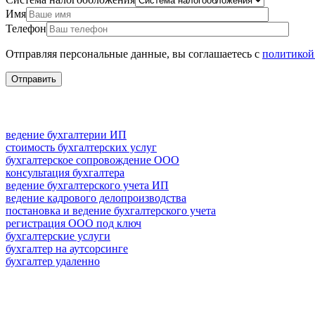
Имя
Телефон
Отправляя персональные данные, вы соглашаетесь с
политикой
ведение бухгалтерии ИП
стоимость бухгалтерских услуг
бухгалтерское сопровождение ООО
консультация бухгалтера
ведение бухгалтерского учета ИП
ведение кадрового делопроизводства
постановка и ведение бухгалтерского учета
регистрация ООО под ключ
бухгалтерские услуги
бухгалтер на аутсорсинге
бухгалтер удаленно